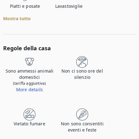
Piatti e posate
Lavastoviglie
Mostra tutto
Regole della casa
Sono ammessi animali
Non ci sono ore del
domestici
silenzio
(tariffa aggiuntiva)
More details
Contattaci per farci sapere che viaggi con il tuo animale domestico e per informazioni sugli eventuali supplementi.
Vietato fumare
Non sono consentiti
eventi e feste