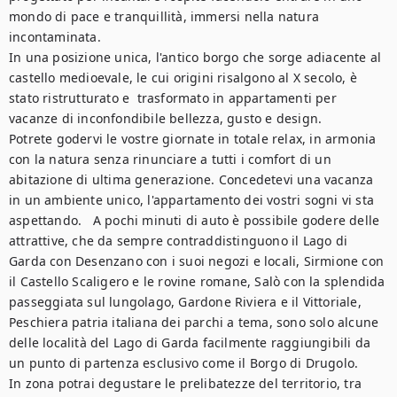
mondo di pace e tranquillità, immersi nella natura 
incontaminata. 

In una posizione unica, l'antico borgo che sorge adiacente al 
castello medioevale, le cui origini risalgono al X secolo, è 
stato ristrutturato e  trasformato in appartamenti per 
vacanze di inconfondibile bellezza, gusto e design.

Potrete godervi le vostre giornate in totale relax, in armonia 
con la natura senza rinunciare a tutti i comfort di un 
abitazione di ultima generazione. Concedetevi una vacanza 
in un ambiente unico, l'appartamento dei vostri sogni vi sta 
aspettando.   A pochi minuti di auto è possibile godere delle 
attrattive, che da sempre contraddistinguono il Lago di 
Garda con Desenzano con i suoi negozi e locali, Sirmione con 
il Castello Scaligero e le rovine romane, Salò con la splendida 
passeggiata sul lungolago, Gardone Riviera e il Vittoriale, 
Peschiera patria italiana dei parchi a tema, sono solo alcune 
delle località del Lago di Garda facilmente raggiungibili da 
un punto di partenza esclusivo come il Borgo di Drugolo. 

In zona potrai degustare le prelibatezze del territorio, tra 