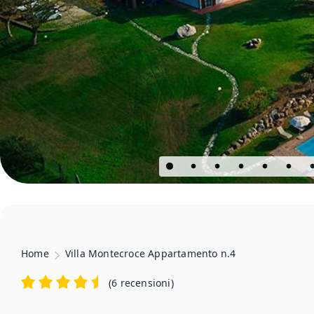
Home
Villa Montecroce Appartamento n.4
(
6 recensioni
)