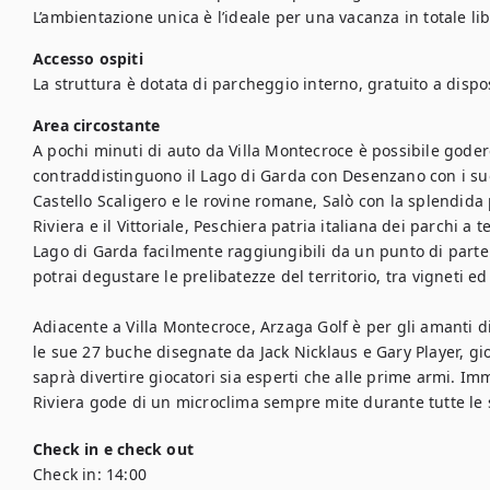
L’ambientazione unica è l’ideale per una vacanza in totale li
Accesso ospiti
La struttura è dotata di parcheggio interno, gratuito a disposi
Area circostante
A pochi minuti di auto da Villa Montecroce è possibile godere
contraddistinguono il Lago di Garda con Desenzano con i suoi 
Castello Scaligero e le rovine romane, Salò con la splendida
Riviera e il Vittoriale, Peschiera patria italiana dei parchi a 
Lago di Garda facilmente raggiungibili da un punto di parte
potrai degustare le prelibatezze del territorio, tra vigneti ed u
Adiacente a Villa Montecroce, Arzaga Golf è per gli amanti d
le sue 27 buche disegnate da Jack Nicklaus e Gary Player, gi
saprà divertire giocatori sia esperti che alle prime armi. Imm
Riviera gode di un microclima sempre mite durante tutte le s
Check in e check out
Check in:
14:00