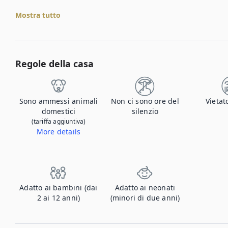
Mostra tutto
Regole della casa
Sono ammessi animali
Non ci sono ore del
Vietat
domestici
silenzio
(tariffa aggiuntiva)
More details
Contattaci per farci sapere che viaggi con il tuo animale domestico e per informazioni sugli eventuali supplementi.
Adatto ai bambini (dai
Adatto ai neonati
2 ai 12 anni)
(minori di due anni)